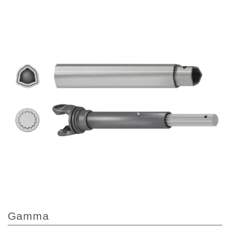
Pompe e motori ad ingranaggi
Pompe e motori a pistoni assiali
Motori elettrici brushless - Serie MS
Motori a pistoni radiali
Motori Orbitali prodotti per Bondioli & Pavesi
Sistemi di accoppiamento
Controllo
Circuiti idraulici Integrati
Valvole di controllo direzionale
Valvole a cartuccia
Valvole in linea
Servocomandi
Componenti Elettronici per Sistemi di Controllo
Scambio termico
Sistemi Fan Drive
Gamma
Scambiatori di calore