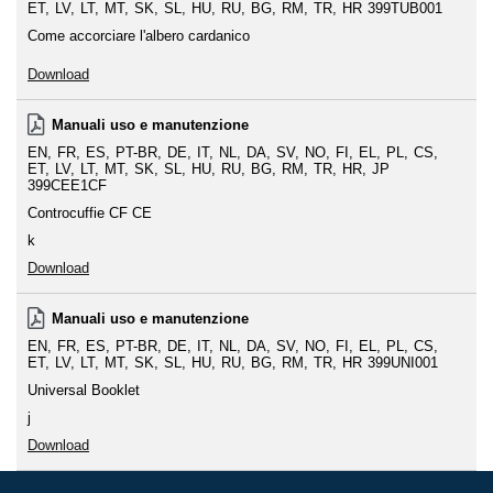
ET
LV
LT
MT
SK
SL
HU
RU
BG
RM
TR
HR
399TUB001
Come accorciare l'albero cardanico
Download
Manuali uso e manutenzione
EN
FR
ES
PT-BR
DE
IT
NL
DA
SV
NO
FI
EL
PL
CS
ET
LV
LT
MT
SK
SL
HU
RU
BG
RM
TR
HR
JP
399CEE1CF
Controcuffie CF CE
k
Download
Manuali uso e manutenzione
EN
FR
ES
PT-BR
DE
IT
NL
DA
SV
NO
FI
EL
PL
CS
ET
LV
LT
MT
SK
SL
HU
RU
BG
RM
TR
HR
399UNI001
Universal Booklet
j
Download