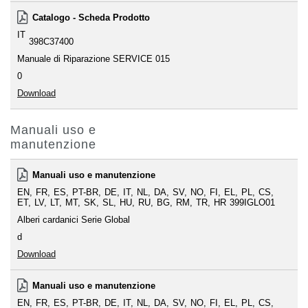
Catalogo - Scheda Prodotto
IT
398C37400
Manuale di Riparazione SERVICE 015
0
Download
Manuali uso e
manutenzione
Manuali uso e manutenzione
EN
FR
ES
PT-BR
DE
IT
NL
DA
SV
NO
FI
EL
PL
CS
ET
LV
LT
MT
SK
SL
HU
RU
BG
RM
TR
HR
399IGLO01
Alberi cardanici Serie Global
d
Download
Manuali uso e manutenzione
EN
FR
ES
PT-BR
DE
IT
NL
DA
SV
NO
FI
EL
PL
CS