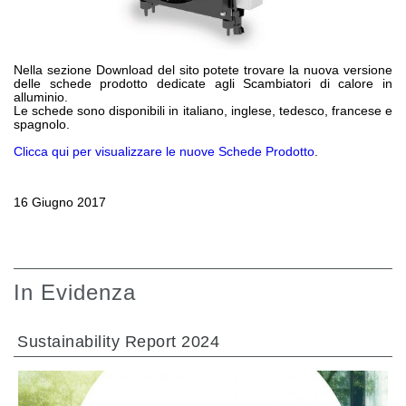
Pompe e motori ad ingranaggi
Pompe e motori a pistoni assiali
Motori elettrici brushless - Serie MS
Motori a pistoni radiali
Nella sezione Download del sito potete trovare la nuova versione
delle schede prodotto dedicate agli Scambiatori di calore in
Motori Orbitali prodotti per Bondioli & Pavesi
alluminio.
Sistemi di accoppiamento
Le schede sono disponibili in italiano, inglese, tedesco, francese e
spagnolo.
Controllo
Clicca qui per visualizzare le nuove Schede Prodotto
.
Circuiti idraulici Integrati
16 Giugno 2017
Valvole di controllo direzionale
Valvole a cartuccia
Valvole in linea
Servocomandi
In Evidenza
Componenti Elettronici per Sistemi di Controllo
Scambio termico
Sustainability Report 2024
Sistemi Fan Drive
Scambiatori di calore