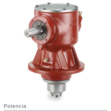
Bombas y motores de engranajes
Bombas y motores de pistones axiales
Motori elettrici brushless - Serie MS
Motores de pistones radiales
Motores Orbitales Producidos Por Bondioli & Pavesi
Sistemas de acoplamiento
Control
Bloques hidráulicos integrados
Valvulas de control direccional
Valvulas de cartucho
Valvulas en linea
Servomandos
Componentes electrónicos para sistemas de control
Intercambio térmico
Sistemas Fan Drive
Potencia
Intercambiadores de calor