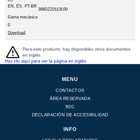
EN
ES
PT-BR
398DZZ0113L00
Gama mecánica
0
Download
Para este producto, hay disponibles otros documentos
en inglés.
Haz clic aquí para ver la página en inglés.
MENU
CONTACTOS
ÁREA RESERVADA
B2C
DECLARACIÓN DE ACCESIBILIDAD
INFO