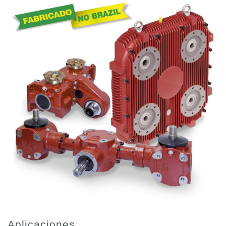
Bombas y motores de engranajes
Bombas y motores de pistones axiales
Motori elettrici brushless - Serie MS
Motores de pistones radiales
Motores Orbitales Producidos Por Bondioli & Pavesi
Sistemas de acoplamiento
Control
Bloques hidráulicos integrados
Valvulas de control direccional
Valvulas de cartucho
Valvulas en linea
Servomandos
Componentes electrónicos para sistemas de control
Intercambio térmico
Sistemas Fan Drive
Intercambiadores de calor
Aplicaciones