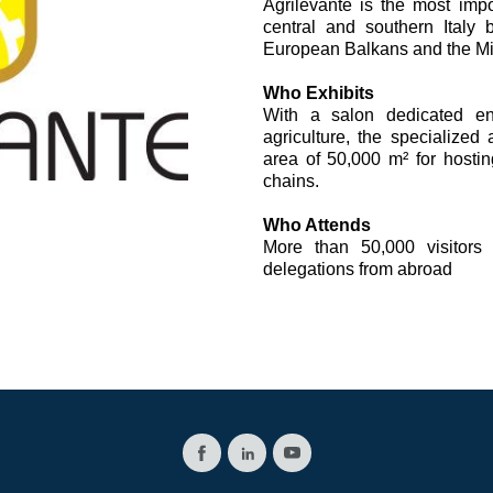
Agrilevante is the most impor
vesi
Valvulas de cartucho
central and southern Italy 
Valvulas en linea
European Balkans and the Mi
Servomandos
Componentes electrónicos para sistemas de control
Who Exhibits
With a salon dedicated ent
agriculture, the specialized
area of 50,000 m² for hosti
chains.
Who Attends
More than 50,000 visitors 
i
delegations from abroad