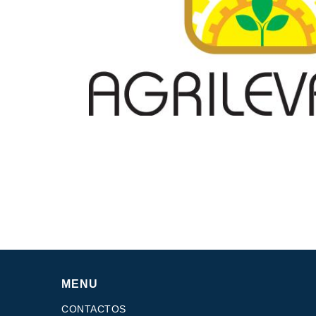
Cajas de engranajes fabricados para Bondioli & Pa
Cajas de engranajes de ejes paralelos
Cajas de engranajes especiales
Cajas Pump Drive
Embragues multidisco control hidráulico
Bombas y motores de engranajes
Bombas y motores de pistones axiales
Motori elettrici brushless - Serie MS
Motores de pistones radiales
Motores Orbitales Producidos Por Bondioli & Paves
Sistemas de acoplamiento
MENU
CONTACTOS