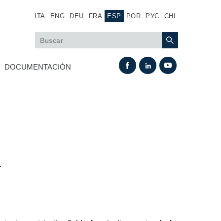
ITA
ENG
DEU
FRA
ESP
POR
РУС
CHI
DOCUMENTACIÓN
.
Intercambio térmico
Sistemas Fan Drive
Intercambiadores de calor