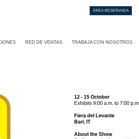
ÁREA RESERVADA
CIONES
RED DE VENTAS
TRABAJA CON NOSOTROS
12 - 15 October
Exhibits 9:00 a.m. to 7:00 p.m
Control
Fiera del Levante
Bari, IT
Bloques hidráulicos integrados
About the Show
Valvulas de control direccional