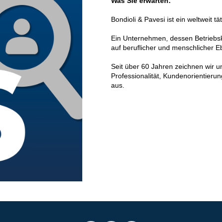
Was Sie erwarten:
Cartridgeventile
Leitungseinbauventile
Bondioli & Pavesi ist ein weltweit t
Servosteuerungen
Ein Unternehmen, dessen Betriebsk
Elektronische Komponenten für Steuersysteme
auf beruflicher und menschlicher E
en
Seit über 60 Jahren zeichnen wir u
Professionalität, Kundenorientierun
aus.