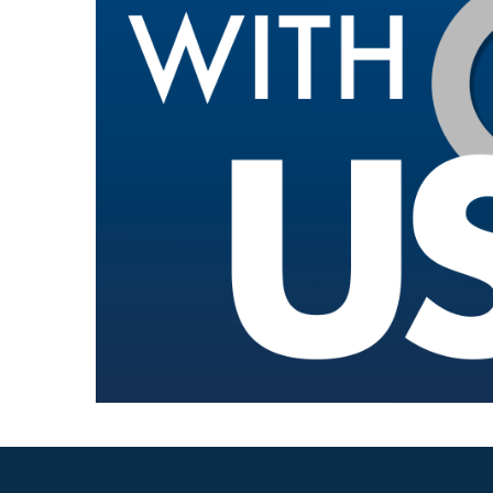
Getriebehersteller für Bondioli & Pavesi
Stirnradgetriebe
Kundenspezifische Getriebe
Pump Drive Getriebe
Hydraulisch betätigte mehrscheiben Reibkupplung
Zahnradpumpen und Zahnradmotoren
Axialkolbenpumpen und Axialkolbenmotoren
Motori elettrici brushless - Serie MS
Radialkolben-Motoren
Für Bondioli & Pavesi produzierte Orbitalmotoren
Kupplungssysteme