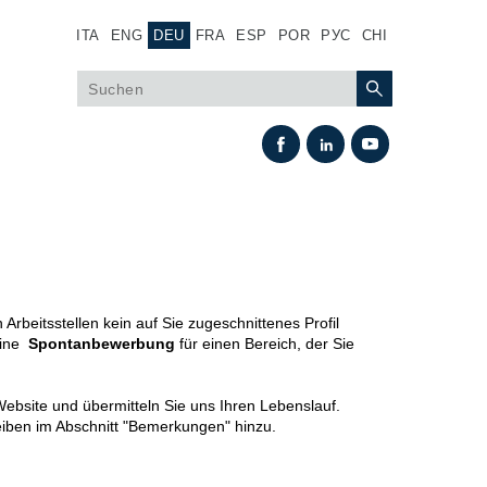
ITA
ENG
DEU
FRA
ESP
POR
РУС
CHI
 Arbeitsstellen kein auf Sie zugeschnittenes Profil
eine
Spontanbewerbung
für einen Bereich, der Sie
Wärmeaustausch
ebsite und übermitteln Sie uns Ihren Lebenslauf.​
reiben im Abschnitt "Bemerkungen" hinzu.
Lüfter Steuerungssystem Fan Drive
Wärmetauscher