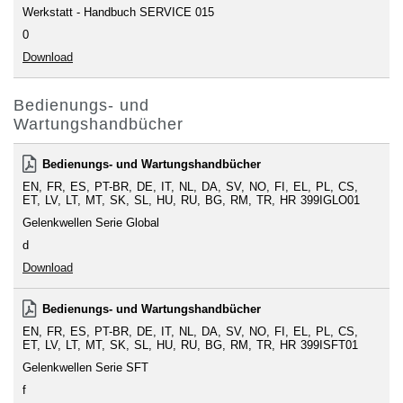
Werkstatt - Handbuch SERVICE 015
0
Download
Bedienungs- und
Wartungshandbücher
Bedienungs- und Wartungshandbücher
EN
FR
ES
PT-BR
DE
IT
NL
DA
SV
NO
FI
EL
PL
CS
ET
LV
LT
MT
SK
SL
HU
RU
BG
RM
TR
HR
399IGLO01
Gelenkwellen Serie Global
d
Download
Bedienungs- und Wartungshandbücher
EN
FR
ES
PT-BR
DE
IT
NL
DA
SV
NO
FI
EL
PL
CS
ET
LV
LT
MT
SK
SL
HU
RU
BG
RM
TR
HR
399ISFT01
Gelenkwellen Serie SFT
f