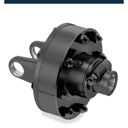
Zahnradpumpen und Zahnradmotoren
Axialkolbenpumpen und Axialkolbenmotoren
Motori elettrici brushless - Serie MS
Radialkolben-Motoren
Für Bondioli & Pavesi produzierte Orbitalmotoren
Kupplungssysteme
Kontrolle
Integrierte Hydrauliksysteme
Steuergeräte
Cartridgeventile
Leitungseinbauventile
Servosteuerungen
Elektronische Komponenten für Steuersysteme
Wärmeaustausch
Lüfter Steuerungssystem Fan Drive
Wärmetauscher