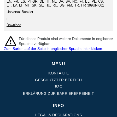
EN
FR
ES
PT-BR
DE
IT
NL
DA
SV
NO
FI
EL
PL
CS
ET
LV
LT
MT
SK
SL
HU
RU
BG
RM
TR
HR
399UNI001
Universal Booklet
j
Download
Für dieses Produkt sind weitere Dokumente in englischer
Sprache verfügbar.
Zum Surfen auf der Seite in englischer Sprache hier klicken.
MENU
KONTAKTE
GESCHÜTZTER BEREICH
B2C
ERKLÄRUNG ZUR BARRIEREFREIHEIT
INFO
LEGAL & DECLARATIONS