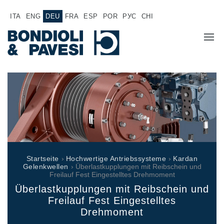
ITA
ENG
DEU
FRA
ESP
POR
РУС
CHI
ÜBER UNS
PRODUKTE
Hochwertige Antriebssysteme
ANWENDUNGEN
Kardan Gelenkwellen
VERTRIEBSNETZ
Standard Getriebe
Startseite
›
Hochwertige Antriebssysteme
›
Kardan
Getriebehersteller für Bondioli & Pavesi
Gelenkwellen
› Überlastkupplungen mit Reibschein und
JOB
Freilauf Fest Eingestelltes Drehmoment
Stirnradgetriebe
Überlastkupplungen mit Reibschein und
Kundenspezifische Getriebe
DOKUMENTATION
Freilauf Fest Eingestelltes
Pump Drive Getriebe
Drehmoment
Hydraulisch betätigte mehrscheiben Reibkupplungen