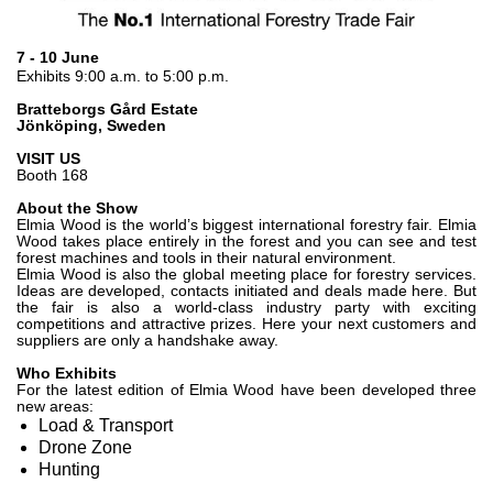
Zahnradpumpen und Zahnradmotoren
Axialkolbenpumpen und Axialkolbenmotoren
Motori elettrici brushless - Serie MS
7 - 10 June
Exhibits 9:00 a.m. to 5:00 p.m.
Radialkolben-Motoren
Für Bondioli & Pavesi produzierte Orbitalmotoren
Bratteborgs Gård Estate
Jönköping, Sweden
Kupplungssysteme
VISIT US
Kontrolle
Booth 168
About the Show
Integrierte Hydrauliksysteme
Elmia Wood is the world’s biggest international forestry fair. Elmia
Wood takes place entirely in the forest and you can see and test
Steuergeräte
forest machines and tools in their natural environment.
Cartridgeventile
Elmia Wood is also the global meeting place for forestry services.
Ideas are developed, contacts initiated and deals made here. But
Leitungseinbauventile
the fair is also a world-class industry party with exciting
competitions and attractive prizes. Here your next customers and
Servosteuerungen
suppliers are only a handshake away.
Elektronische Komponenten für Steuersysteme
Who Exhibits
For the latest edition of Elmia Wood have been developed three
Wärmeaustausch
new areas:
Load & Transport
Lüfter Steuerungssystem Fan Drive
Drone Zone
Wärmetauscher
Hunting