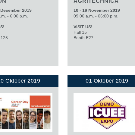
ON
AGRITECHNICA
Cartridgeventile
Leitungseinbauventile
4 December 2019
10 - 16 November 2019
.m. - 6:00 p.m.
09:00 a.m. - 06:00 p.m.
Servosteuerungen
Elektronische Komponenten für Steuersysteme
US!
VISIT US!
en
Hall 15
F125
Booth E27
10 Oktober 2019
01 Oktober 2019