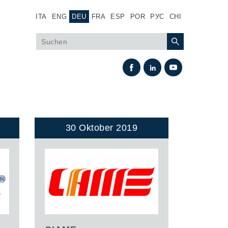
ITA
ENG
DEU
FRA
ESP
POR
РУС
CHI
30 Oktober 2019
Wärmeaustausch
Lüfter Steuerungssystem Fan Drive
Wärmetauscher