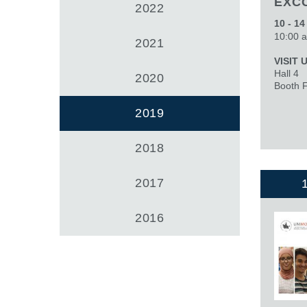
EXC
Getriebehersteller für Bondioli & Pavesi
2022
Stirnradgetriebe
10 - 1
10:00 a
Kundenspezifische Getriebe
2021
Pump Drive Getriebe
VISIT 
Hydraulisch betätigte mehrscheiben Reibkupplung
Hall 4
2020
Booth 
Zahnradpumpen und Zahnradmotoren
Axialkolbenpumpen und Axialkolbenmotoren
2019
Motori elettrici brushless - Serie MS
Radialkolben-Motoren
2018
Für Bondioli & Pavesi produzierte Orbitalmotoren
Kupplungssysteme
2017
2016