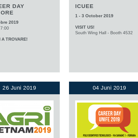
EER DAY
ICUEE
MORE
1 - 3 October 2019
obre 2019
VISIT US!
17:00
South Wing Hall - Booth 4532
I A TROVARE!
26 Juni 2019
04 Juni 2019