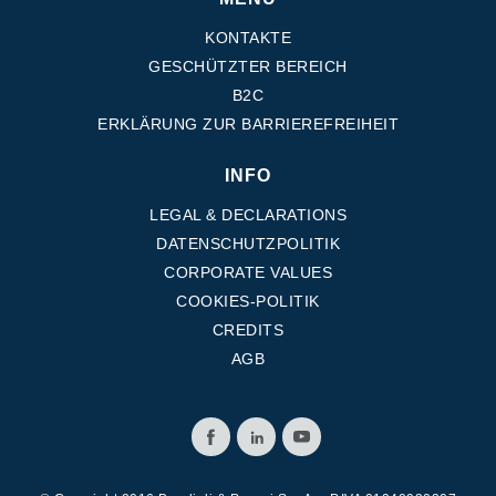
Zahnradpumpen und Zahnradmotoren
Axialkolbenpumpen und Axialkolbenmotoren
KONTAKTE
Motori elettrici brushless - Serie MS
GESCHÜTZTER BEREICH
Radialkolben-Motoren
B2C
Für Bondioli & Pavesi produzierte Orbitalmotoren
ERKLÄRUNG ZUR BARRIEREFREIHEIT
Kupplungssysteme
INFO
Kontrolle
LEGAL & DECLARATIONS
Integrierte Hydrauliksysteme
DATENSCHUTZPOLITIK
Steuergeräte
CORPORATE VALUES
Cartridgeventile
COOKIES-POLITIK
Leitungseinbauventile
Servosteuerungen
CREDITS
Elektronische Komponenten für Steuersysteme
AGB
Wärmeaustausch
Lüfter Steuerungssystem Fan Drive
Wärmetauscher